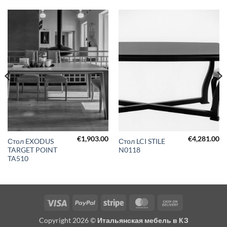
€
1,903.00
€
4,281.00
Стол EXODUS
Стол LCI STILE
TARGET POINT
N0118
TA510
Visa
PayPal
Stripe
MasterCard
Cash
On
Copyright 2026 ©
Итальянская мебель в КЗ
Delivery