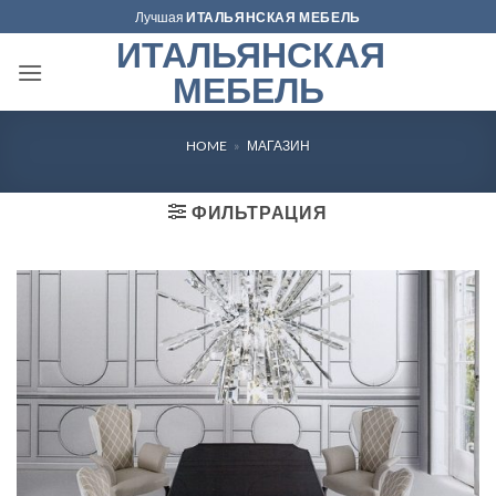
Skip
Лучшая
ИТАЛЬЯНСКАЯ МЕБЕЛЬ
to
ИТАЛЬЯНСКАЯ
content
МЕБЕЛЬ
HOME
»
МАГАЗИН
ФИЛЬТРАЦИЯ