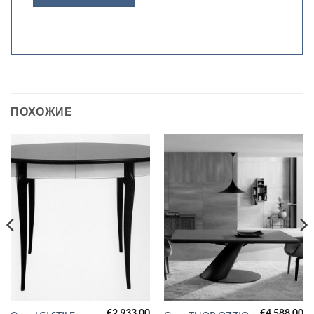
ПОХОЖИЕ
€
2,933.00
€
4,588.00