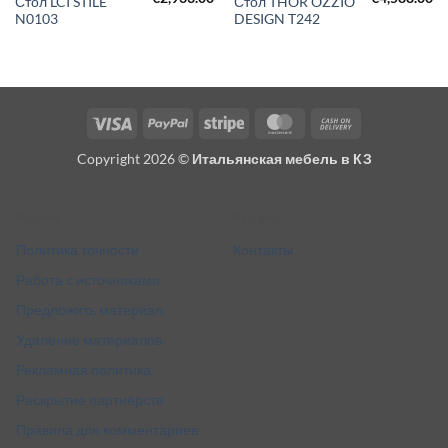
Стол LCI STILE
Стол THOR OZZIO
N0103
DESIGN T242
Visa
PayPal
Stripe
MasterCard
Cash
On
Copyright 2026 ©
Итальянская мебель в КЗ
Delivery
Разное
Кто мы
Политика точности
Контакты
Работа с источниками
Предложить материал
Удаление материалов
Рекламная политика
Раскрытие партнёрств
Правила для комментариев