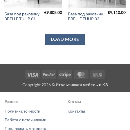
€
9,808.00
€
9,110.00
База под раковину
База под раковину
BBELLE TULIP 01
BBELLE TULIP 02
LOAD MORE
Visa
PayPal
Stripe
MasterCard
Cash
On
Copyright 2026 ©
Итальянская мебель в КЗ
Delivery
Разное
Кто мы
Политика точности
Контакты
Работа с источниками
Предложить материал