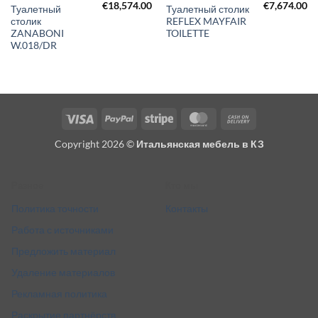
€
18,574.00
€
7,674.00
Туалетный
Туалетный столик
столик
REFLEX MAYFAIR
ZANABONI
TOILETTE
W.018/DR
Visa
PayPal
Stripe
MasterCard
Cash
On
Copyright 2026 ©
Итальянская мебель в КЗ
Delivery
Разное
Кто мы
Политика точности
Контакты
Работа с источниками
Предложить материал
Удаление материалов
Рекламная политика
Раскрытие партнёрств