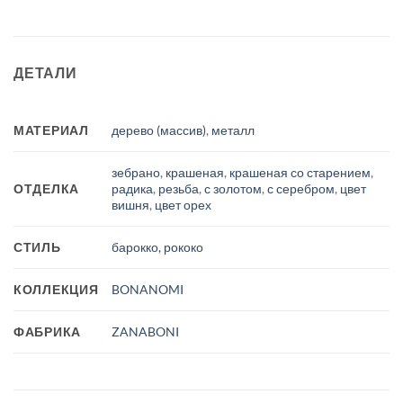
ДЕТАЛИ
МАТЕРИАЛ
дерево (массив)
,
металл
зебрано
,
крашеная
,
крашеная со старением
,
ОТДЕЛКА
радика
,
резьба
,
с золотом
,
с серебром
,
цвет
вишня
,
цвет орех
СТИЛЬ
барокко, рококо
КОЛЛЕКЦИЯ
BONANOMI
ФАБРИКА
ZANABONI