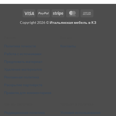
Visa
PayPal
Stripe
MasterCard
Cash
On
Copyright 2026 ©
Итальянская мебель в КЗ
Delivery
Разное
Кто мы
Политика точности
Контакты
Работа с источниками
Предложить материал
Удаление материалов
Рекламная политика
Раскрытие партнёрств
Правила для комментариев
Как мы работаем
Условия и политики
Редакционная политика
Условия использования