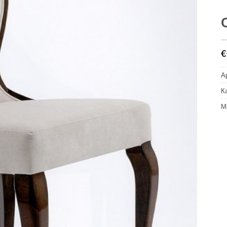
€
А
К
М