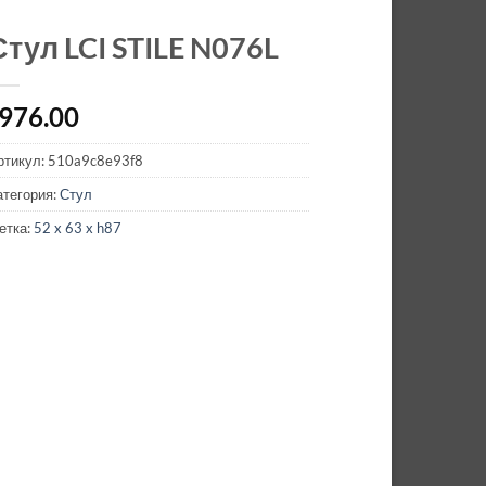
Стул LCI STILE N076L
976.00
ртикул:
510a9c8e93f8
атегория:
Стул
етка:
52 x 63 x h87