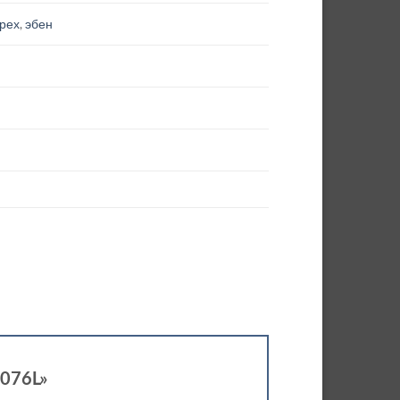
орех
,
эбен
N076L»