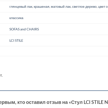
глянцевый лак
,
крашеная
,
матовый лак
,
светлое дерево
,
цвет 
классика
SOFAS and CHAIRS
LCI STILE
т.
ервым, кто оставил отзыв на «Стул LCI STILE 