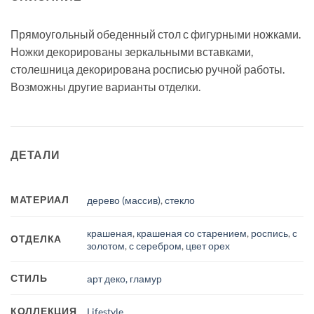
Прямоугольный обеденный стол с фигурными ножками.
Ножки декорированы зеркальными вставками,
столешница декорирована росписью ручной работы.
Возможны другие варианты отделки.
ДЕТАЛИ
МАТЕРИАЛ
дерево (массив)
,
стекло
крашеная
,
крашеная со старением
,
роспись
,
с
ОТДЕЛКА
золотом
,
с серебром
,
цвет орех
СТИЛЬ
арт деко, гламур
КОЛЛЕКЦИЯ
Lifestyle