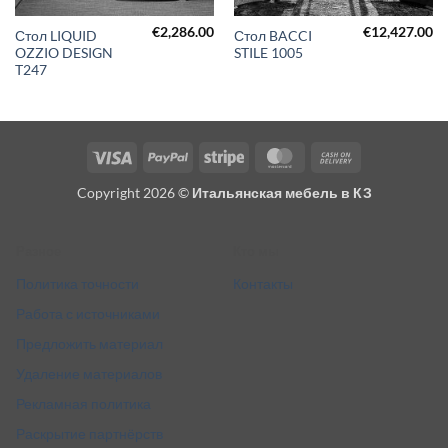
€
2,286.00
€
12,427.00
Стол LIQUID
Стол BACCI
OZZIO DESIGN
STILE 1005
T247
Visa
PayPal
Stripe
MasterCard
Cash
On
Copyright 2026 ©
Итальянская мебель в КЗ
Delivery
Разное
Кто мы
Политика точности
Контакты
Работа с источниками
Предложить материал
Удаление материалов
Рекламная политика
Раскрытие партнёрств