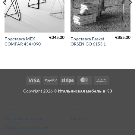
€
345.00
€
855.00
Подставка MEX
Подставка Basket
COMPAR 454+090
ORSENIGO 6153 1
Visa
PayPal
Stripe
MasterCard
Cash
On
Copyright 2026 ©
Итальянская мебель в КЗ
Delivery
Разное
Кто мы
Политика точности
Контакты
Работа с источниками