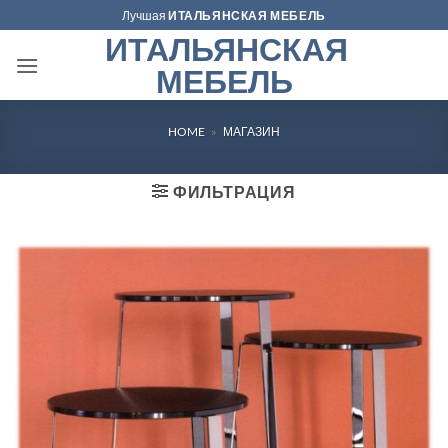
Skip
Лучшая
ИТАЛЬЯНСКАЯ МЕБЕЛЬ
to
ИТАЛЬЯНСКАЯ
content
МЕБЕЛЬ
HOME
»
МАГАЗИН
ФИЛЬТРАЦИЯ