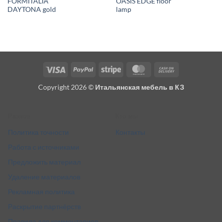
FORMITALIA
OASIS EDGE floor
DAYTONA gold
lamp
Visa
PayPal
Stripe
MasterCard
Cash
On
Copyright 2026 ©
Итальянская мебель в КЗ
Delivery
Разное
Кто мы
Политика точности
Контакты
Работа с источниками
Предложить материал
Удаление материалов
Рекламная политика
Раскрытие партнёрств
Правила для комментариев