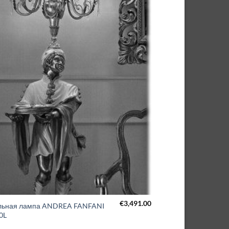
€
3,491.00
льная лампа ANDREA FANFANI
0L