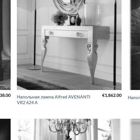
238.00
€
1,862.00
Напольная лампа Alfred AVENANTI
Напо
VR2 624 A