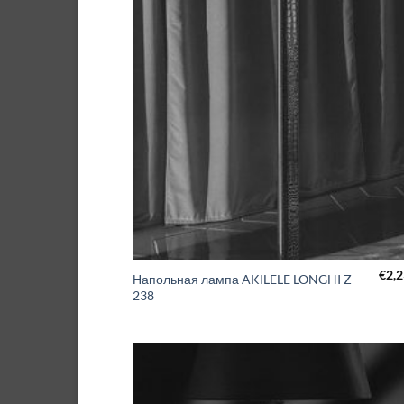
€
2,
Напольная лампа AKILELE LONGHI Z
238