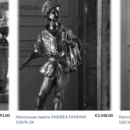
691.00
€
3,348.00
Напольная лампа ANDREA FANFANI
Напо
518/9L SX
520/1