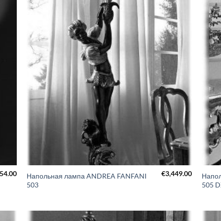
554.00
€
3,449.00
Напольная лампа ANDREA FANFANI
Напо
503
505 D