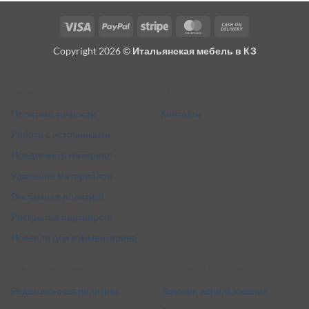
Visa
PayPal
Stripe
MasterCard
Cash
On
Copyright 2026 ©
Итальянская мебель в КЗ
Delivery
Разное
Кто мы
Политика точности
Контакты
Работа с источниками
Предложить материал
Удаление материалов
Рекламная политика
Раскрытие партнёрств
Правила для комментариев
Как мы работаем
Условия и политики
Редакционная политика
Условия использования