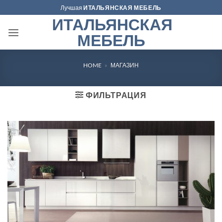
Skip
Лучшая
ИТАЛЬЯНСКАЯ МЕБЕЛЬ
to
ИТАЛЬЯНСКАЯ
content
МЕБЕЛЬ
HOME
»
МАГАЗИН
ФИЛЬТРАЦИЯ