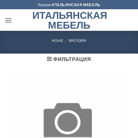
Skip
Лучшая
ИТАЛЬЯНСКАЯ МЕБЕЛЬ
to
ИТАЛЬЯНСКАЯ
content
МЕБЕЛЬ
HOME
»
МАГАЗИН
ФИЛЬТРАЦИЯ