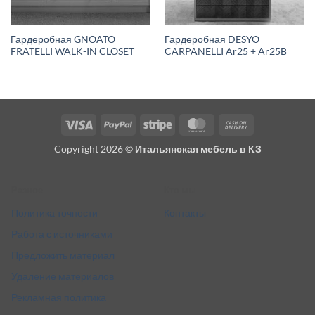
Гардеробная GNOATO
Гардеробная DESYO
FRATELLI WALK-IN CLOSET
CARPANELLI Ar25 + Ar25B
Visa
PayPal
Stripe
MasterCard
Cash
On
Copyright 2026 ©
Итальянская мебель в КЗ
Delivery
Разное
Кто мы
Политика точности
Контакты
Работа с источниками
Предложить материал
Удаление материалов
Рекламная политика