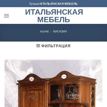
Skip
Лучшая
ИТАЛЬЯНСКАЯ МЕБЕЛЬ
to
ИТАЛЬЯНСКАЯ
content
МЕБЕЛЬ
HOME
»
МАГАЗИН
ФИЛЬТРАЦИЯ