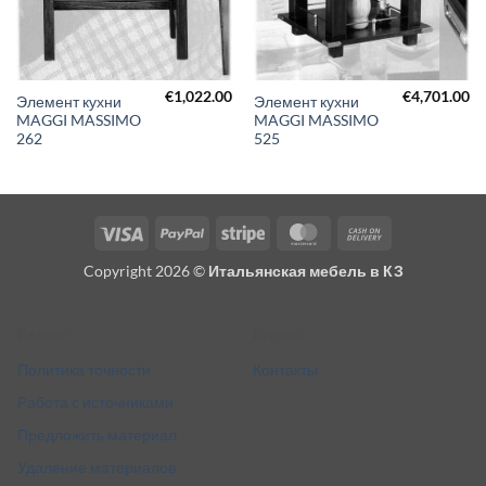
€
1,022.00
€
4,701.00
Элемент кухни
Элемент кухни
MAGGI MASSIMO
MAGGI MASSIMO
262
525
Visa
PayPal
Stripe
MasterCard
Cash
On
Copyright 2026 ©
Итальянская мебель в КЗ
Delivery
Разное
Кто мы
Политика точности
Контакты
Работа с источниками
Предложить материал
Удаление материалов