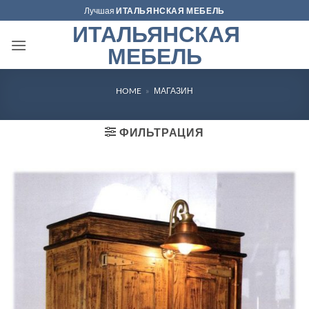
Skip
Лучшая
ИТАЛЬЯНСКАЯ МЕБЕЛЬ
to
ИТАЛЬЯНСКАЯ
content
МЕБЕЛЬ
HOME
»
МАГАЗИН
ФИЛЬТРАЦИЯ