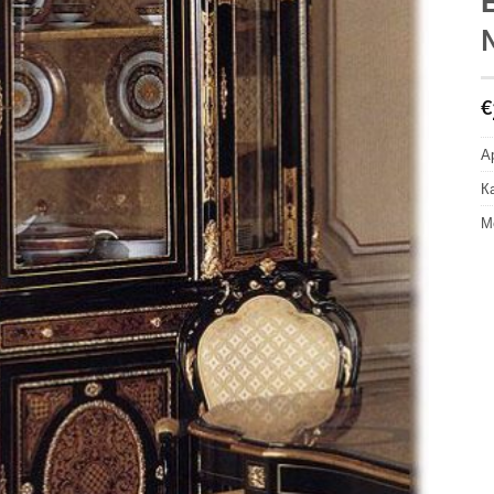
€
А
К
М