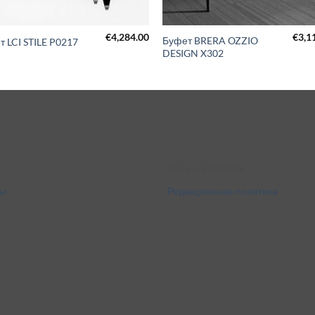
€
4,284.00
€
3,1
Буфет BRERA OZZIO
 LCI STILE P0217
DESIGN X302
Как мы работаем
ты
Редакционная политика