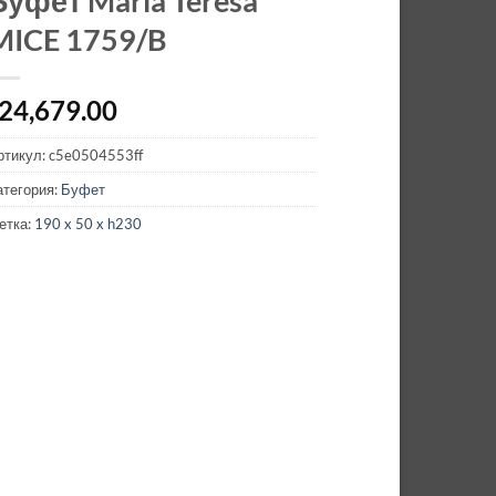
Буфет Maria Teresa
MICE 1759/B
24,679.00
ртикул:
c5e0504553ff
атегория:
Буфет
етка:
190 x 50 x h230