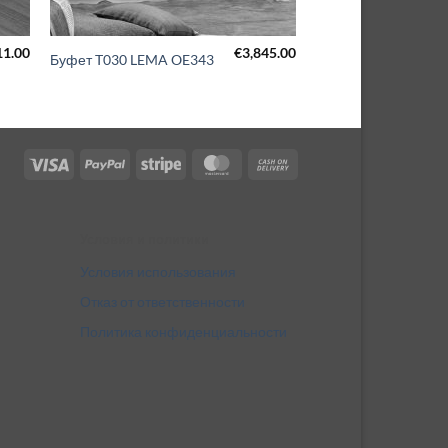
11.00
€
3,845.00
Буфет T030 LEMA OE343
Visa
PayPal
Stripe
MasterCard
Cash
On
Delivery
Условия и политики
Условия использования
Отказ от ответственности
Политика конфиденциальности