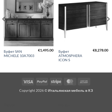
€
1,495.00
€
8,278.00
Буфет SAN
Буфет
MICHELE 10A7003
ATMOSPHERA
ICON S
Visa
PayPal
Stripe
MasterCard
Cash
On
Copyright 2026 ©
Итальянская мебель в КЗ
Delivery
Разное
Кто мы