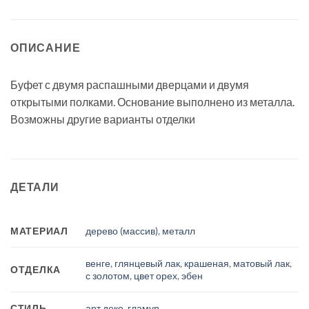
ОПИСАНИЕ
Буфет с двумя распашными дверцами и двумя
открытыми полками. Основание выполнено из металла.
Возможны другие варианты отделки
ДЕТАЛИ
МАТЕРИАЛ
дерево (массив)
,
металл
венге
,
глянцевый лак
,
крашеная
,
матовый лак
,
ОТДЕЛКА
с золотом
,
цвет орех
,
эбен
СТИЛЬ
арт деко, гламур