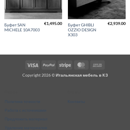
€
1,495.00
€
2,939.00
Буфет SAN
Буфет GHIBLI
MICHELE 10A7003
OZZIO DESIGN
X303
Visa
PayPal
Stripe
MasterCard
Cash
On
Copyright 2026 ©
Итальянская мебель в КЗ
Delivery
Разное
Кто мы
Политика точности
Контакты
Работа с источниками
Предложить материал
Удаление материалов