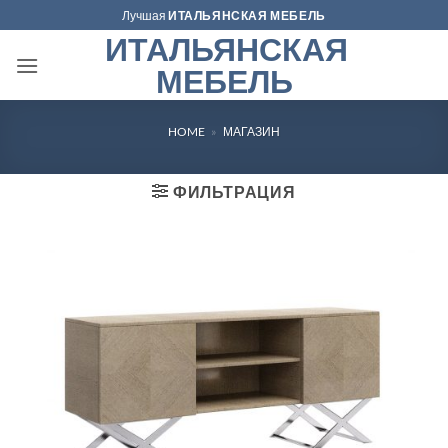
Skip
Лучшая
ИТАЛЬЯНСКАЯ МЕБЕЛЬ
to
ИТАЛЬЯНСКАЯ
content
МЕБЕЛЬ
HOME
»
МАГАЗИН
ФИЛЬТРАЦИЯ