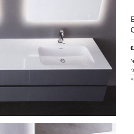
€
А
К
М