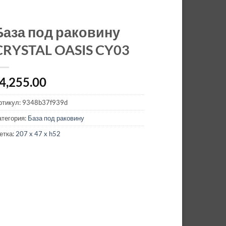
База под раковину
CRYSTAL OASIS CY03
4,255.00
ртикул:
9348b37f939d
атегория:
База под раковину
етка:
207 x 47 x h52