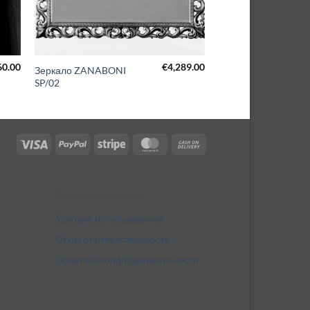
60.00
€
4,289.00
Зеркало ZANABONI
SP/02
Visa
PayPal
Stripe
MasterCard
Cash
On
Delivery
Условия и политики
Условия использования
Отказ от ответственности
Политика конфиденциальности