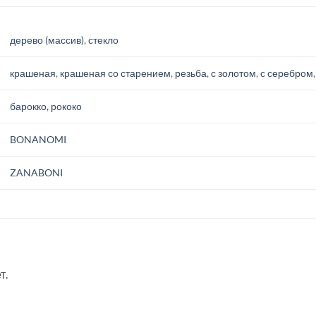
дерево (массив)
,
стекло
крашеная
,
крашеная со старением
,
резьба
,
с золотом
,
с серебром
барокко, рококо
BONANOMI
ZANABONI
т.