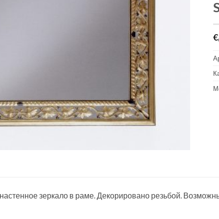
€
А
К
М
настенное зеркало в раме. Декорировано резьбой. Возможны