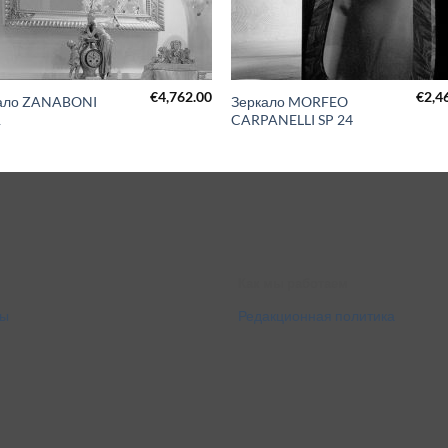
€
4,762.00
€
2,4
ало ZANABONI
Зеркало MORFEO
1
CARPANELLI SP 24
Как мы работаем
ты
Редакционная политика