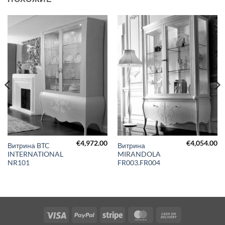
€
4,972.00
€
4,054.00
Витрина BTC
Витрина
INTERNATIONAL
MIRANDOLA
NR101
FR003.FR004
Visa
PayPal
Stripe
MasterCard
Cash