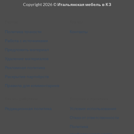
On
Copyright 2026 ©
Итальянская мебель в КЗ
Delivery
Разное
Кто мы
Политика точности
Контакты
Работа с источниками
Предложить материал
Удаление материалов
Рекламная политика
Раскрытие партнёрств
Правила для комментариев
Как мы работаем
Условия и политики
Редакционная политика
Условия использования
Отказ от ответственности
Политика
конфиденциальности