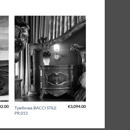
02.00
€
3,094.00
Тумбочка BACCI STILE
PR.013