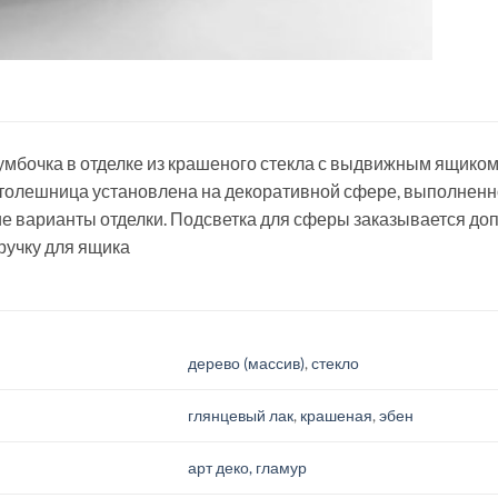
умбочка в отделке из крашеного стекла с выдвижным ящиком
толешница установлена на декоративной сфере, выполненно
е варианты отделки. Подсветка для сферы заказывается до
ручку для ящика
дерево (массив)
,
стекло
глянцевый лак
,
крашеная
,
эбен
арт деко, гламур