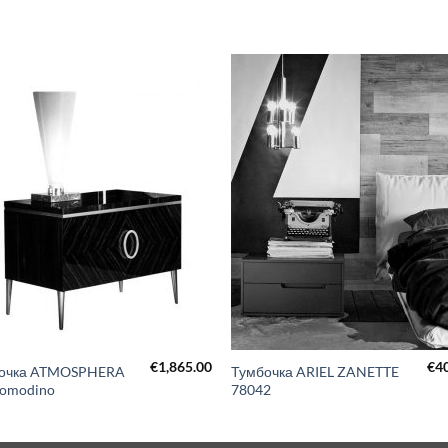
€
1,865.00
€
4
очка ATMOSPHERA
Тумбочка ARIEL ZANETTE
comodino
78042