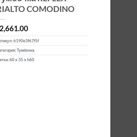
RIALTO COMODINO
2,661.00
ртикул:
6190e3f67f5f
атегория:
Тумбочка
етка:
60 x 35 x h60