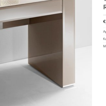
€
А
К
М