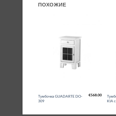
ПОХОЖИЕ
€
1,195.00
€
568.00
FLY
Тумбочка GUADARTE DO-
Тумб
D141
309
KIA 