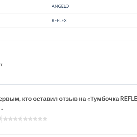
ANGELO
REFLEX
т.
ервым, кто оставил отзыв на «Тумбочка RE
а
*