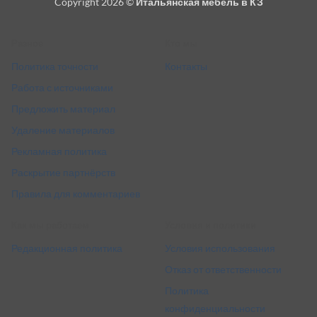
Copyright 2026 ©
Итальянская мебель в КЗ
Delivery
Разное
Кто мы
Политика точности
Контакты
Работа с источниками
Предложить материал
Удаление материалов
Рекламная политика
Раскрытие партнёрств
Правила для комментариев
Как мы работаем
Условия и политики
Редакционная политика
Условия использования
Отказ от ответственности
Политика
конфиденциальности