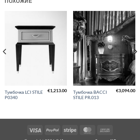
ПОХОЖИЕ
€
1,213.00
€
3,094.00
Тумбочка LCI STILE
Тумбочка BACCI
P0340
STILE PR.013
Visa
PayPal
Stripe
MasterCard
Cash
On