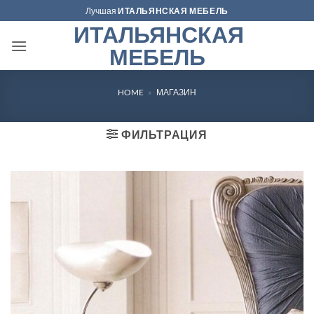
Skip
Лучшая
ИТАЛЬЯНСКАЯ МЕБЕЛЬ
to
ИТАЛЬЯНСКАЯ
content
МЕБЕЛЬ
HOME
»
МАГАЗИН
ФИЛЬТРАЦИЯ