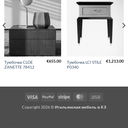
€
655.00
€
1,213.00
Тумбочка CLOE
Тумбочка LCI STILE
ZANETTE 78412
P0340
Visa
PayPal
Stripe
MasterCard
Cash
On
Copyright 2026 ©
Итальянская мебель в КЗ
Delivery
Разное
Кто мы