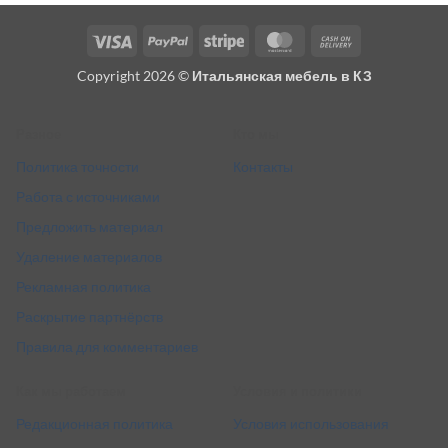
Visa
PayPal
Stripe
MasterCard
Cash
On
Copyright 2026 ©
Итальянская мебель в КЗ
Delivery
Разное
Кто мы
Политика точности
Контакты
Работа с источниками
Предложить материал
Удаление материалов
Рекламная политика
Раскрытие партнёрств
Правила для комментариев
Как мы работаем
Условия и политики
Редакционная политика
Условия использования