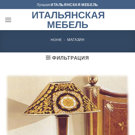
Skip
Лучшая
ИТАЛЬЯНСКАЯ МЕБЕЛЬ
to
ИТАЛЬЯНСКАЯ
content
МЕБЕЛЬ
HOME
»
МАГАЗИН
ФИЛЬТРАЦИЯ