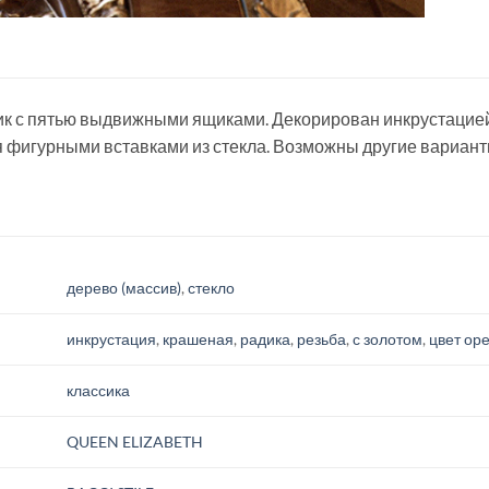
ик с пятью выдвижными ящиками. Декорирован инкрустацией
 фигурными вставками из стекла. Возможны другие варианты
дерево (массив)
,
стекло
инкрустация
,
крашеная
,
радика
,
резьба
,
с золотом
,
цвет ор
классика
QUEEN ELIZABETH