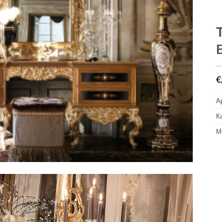
€
А
К
М