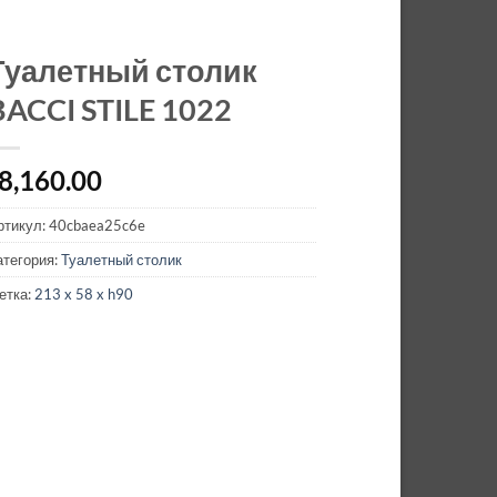
Туалетный столик
BACCI STILE 1022
8,160.00
ртикул:
40cbaea25c6e
атегория:
Туалетный столик
етка:
213 x 58 x h90