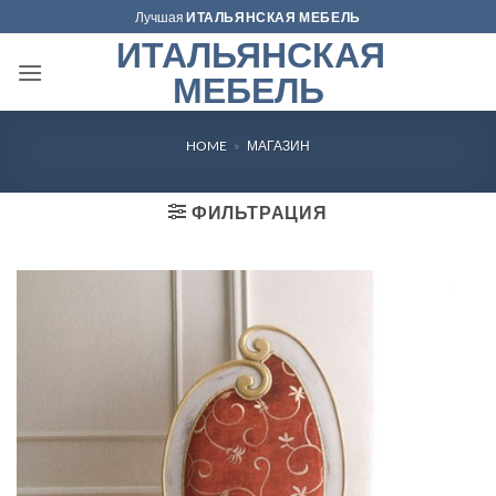
Skip
Лучшая
ИТАЛЬЯНСКАЯ МЕБЕЛЬ
to
ИТАЛЬЯНСКАЯ
content
МЕБЕЛЬ
HOME
»
МАГАЗИН
ФИЛЬТРАЦИЯ