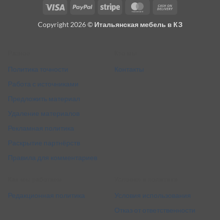
Visa
PayPal
Stripe
MasterCard
Cash
On
Copyright 2026 ©
Итальянская мебель в КЗ
Delivery
Разное
Кто мы
Политика точности
Контакты
Работа с источниками
Предложить материал
Удаление материалов
Рекламная политика
Раскрытие партнёрств
Правила для комментариев
Как мы работаем
Условия и политики
Редакционная политика
Условия использования
Отказ от ответственности