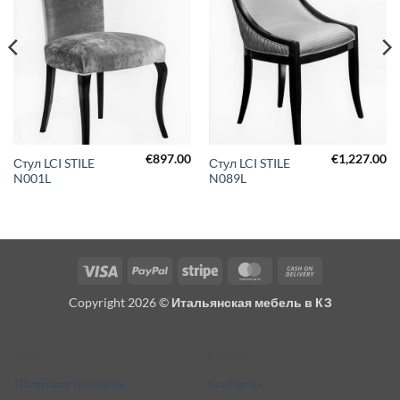
€
897.00
€
1,227.00
Стул LCI STILE
Стул LCI STILE
N001L
N089L
Visa
PayPal
Stripe
MasterCard
Cash
On
Copyright 2026 ©
Итальянская мебель в КЗ
Delivery
Разное
Кто мы
Политика точности
Контакты