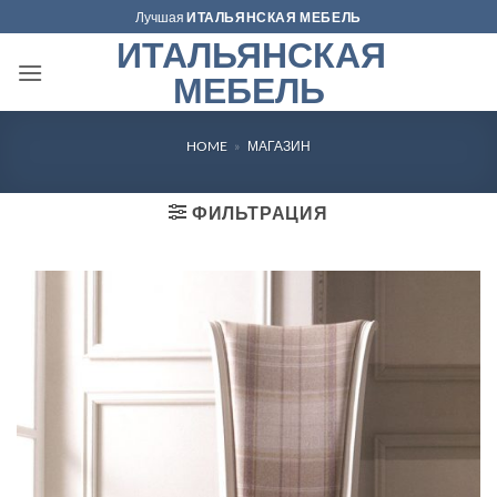
Skip
Лучшая
ИТАЛЬЯНСКАЯ МЕБЕЛЬ
to
ИТАЛЬЯНСКАЯ
content
МЕБЕЛЬ
HOME
»
МАГАЗИН
ФИЛЬТРАЦИЯ