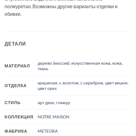
полиуретан. Возможны другие варианты отделки и
обивки.
ДЕТАЛИ
дерево (массив)
,
искусственная кожа
,
кожа
,
МАТЕРИАЛ
ткань
крашеная
,
с золотом
,
с серебром
,
цвет вишня
,
ОТДЕЛКА
цвет орех
СТИЛЬ
арт деко, гламур
КОЛЛЕКЦИЯ
NOTRE MAISON
ФАБРИКА
METEORA