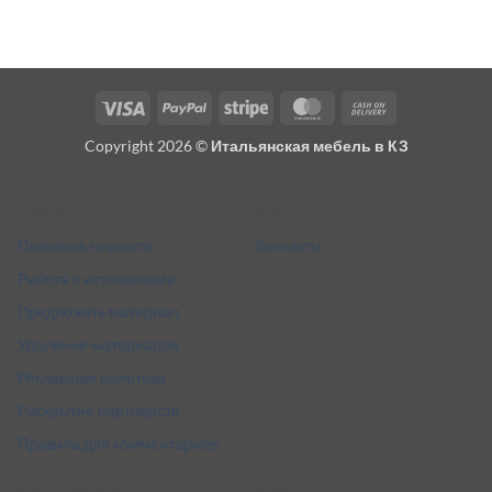
Visa
PayPal
Stripe
MasterCard
Cash
On
Copyright 2026 ©
Итальянская мебель в КЗ
Delivery
Разное
Кто мы
Политика точности
Контакты
Работа с источниками
Предложить материал
Удаление материалов
Рекламная политика
Раскрытие партнёрств
Правила для комментариев