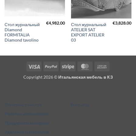
€
4,982.00
€
3,828.00
Стол журнальный
Стол журнальный
Diamond
ATELIER SAT
FORMITALIA
EXPORT ATELIER
Diamond tavolino
03
Visa
PayPal
Stripe
MasterCard
Cash
On
Copyright 2026 ©
Итальянская мебель в КЗ
Delivery
Разное
Кто мы
Политика точности
Контакты
Работа с источниками
Предложить материал
Удаление материалов