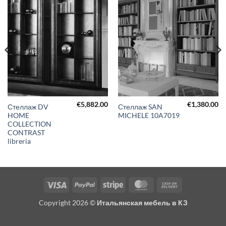
€
5,882.00
€
1,380.00
Стеллаж DV
Стеллаж SAN
HOME
MICHELE 10A7019
COLLECTION
CONTRAST
libreria
Visa
PayPal
Stripe
MasterCard
Cash
On
Copyright 2026 ©
Итальянская мебель в КЗ
Delivery