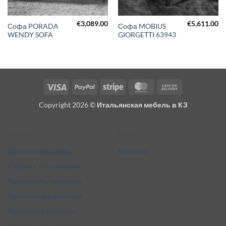
€
3,089.00
€
5,611.00
Софа PORADA
Софа MOBIUS
WENDY SOFA
GIORGETTI 63943
Visa
PayPal
Stripe
MasterCard
Cash
On
Copyright 2026 ©
Итальянская мебель в КЗ
Delivery
Разное
Кто мы
Политика точности
Контакты
Работа с источниками
Предложить материал
Удаление материалов
Рекламная политика