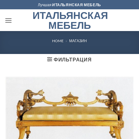
Skip
Лучшая
ИТАЛЬЯНСКАЯ МЕБЕЛЬ
to
ИТАЛЬЯНСКАЯ
content
МЕБЕЛЬ
HOME
»
МАГАЗИН
ФИЛЬТРАЦИЯ