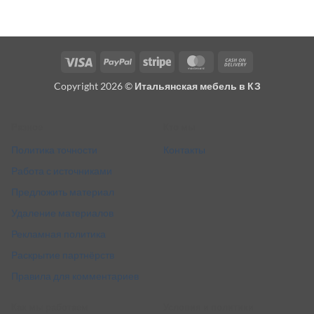
Visa
PayPal
Stripe
MasterCard
Cash
On
Copyright 2026 ©
Итальянская мебель в КЗ
Delivery
Разное
Кто мы
Политика точности
Контакты
Работа с источниками
Предложить материал
Удаление материалов
Рекламная политика
Раскрытие партнёрств
Правила для комментариев
Как мы работаем
Условия и политики