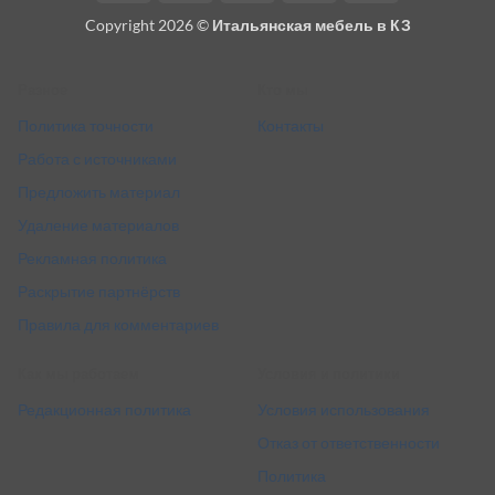
On
Copyright 2026 ©
Итальянская мебель в КЗ
Delivery
Разное
Кто мы
Политика точности
Контакты
Работа с источниками
Предложить материал
Удаление материалов
Рекламная политика
Раскрытие партнёрств
Правила для комментариев
Как мы работаем
Условия и политики
Редакционная политика
Условия использования
Отказ от ответственности
Политика