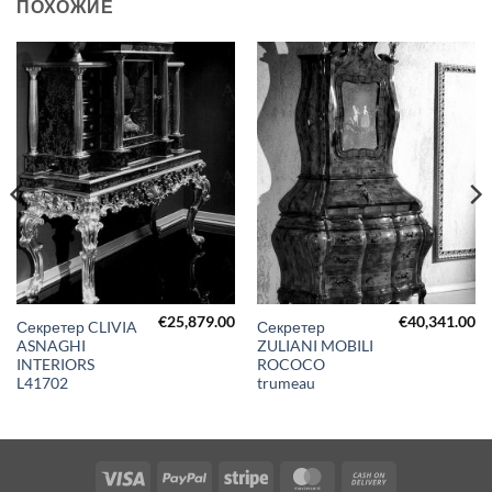
ПОХОЖИЕ
€
25,879.00
€
40,341.00
Секретер CLIVIA
Секретер
ASNAGHI
ZULIANI MOBILI
INTERIORS
ROCOCO
L41702
trumeau
Visa
PayPal
Stripe
MasterCard
Cash