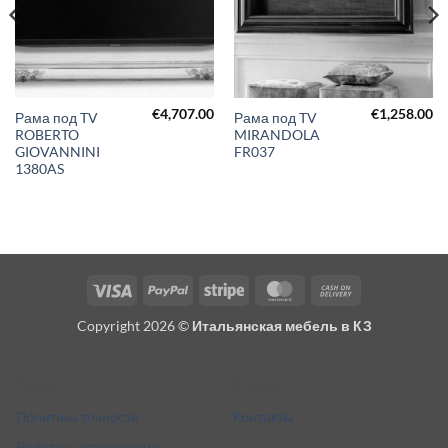
€
4,707.00
€
1,258.00
Рама под TV
Рама под TV
ROBERTO
MIRANDOLA
GIOVANNINI
FR037
1380AS
Visa
PayPal
Stripe
MasterCard
Cash
On
Copyright 2026 ©
Итальянская мебель в КЗ
Delivery
Разное
Кто мы
Политика точности
Контакты
Работа с источниками