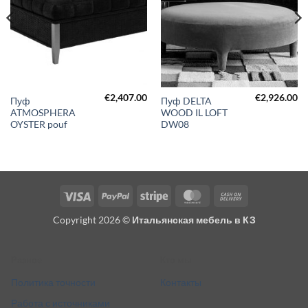
€
2,407.00
€
2,926.00
Пуф
Пуф DELTA
ATMOSPHERA
WOOD IL LOFT
OYSTER pouf
DW08
Visa
PayPal
Stripe
MasterCard
Cash
On
Copyright 2026 ©
Итальянская мебель в КЗ
Delivery
Разное
Кто мы
Политика точности
Контакты
Работа с источниками