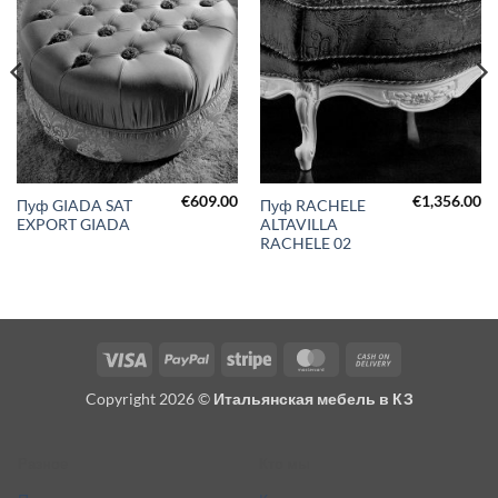
€
609.00
€
1,356.00
Пуф GIADA SAT
Пуф RACHELE
EXPORT GIADA
ALTAVILLA
RACHELE 02
Visa
PayPal
Stripe
MasterCard
Cash
On
Copyright 2026 ©
Итальянская мебель в КЗ
Delivery
Разное
Кто мы