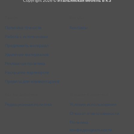
Copyright 2026 ©
Итальянская мебель в КЗ
Delivery
Разное
Кто мы
Политика точности
Контакты
Работа с источниками
Предложить материал
Удаление материалов
Рекламная политика
Раскрытие партнёрств
Правила для комментариев
Как мы работаем
Условия и политики
Редакционная политика
Условия использования
Отказ от ответственности
Политика
конфиденциальности