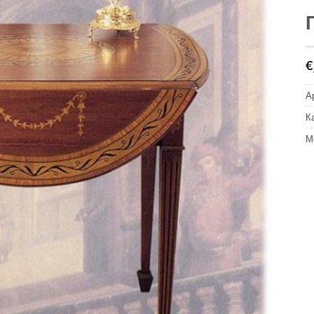
€
А
К
М