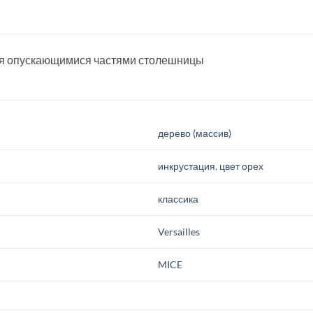
мя опускающимися частями столешницы
дерево (массив)
инкрустация
,
цвет орех
классика
Versailles
MICE