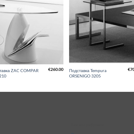
€
260.00
€
7
тавка ZAC COMPAR
Подставка Tempura
210
ORSENIGO 3205
Как мы работаем