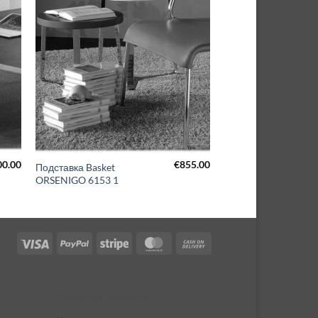
00.00
€
855.00
Подставка Basket
ORSENIGO 6153 1
Visa
PayPal
Stripe
MasterCard
Cash
On
Delivery
Условия и политики