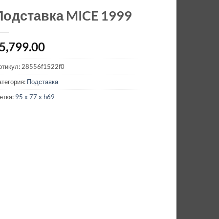
Подставка MICE 1999
5,799.00
ртикул:
28556f1522f0
атегория:
Подставка
етка:
95 x 77 x h69