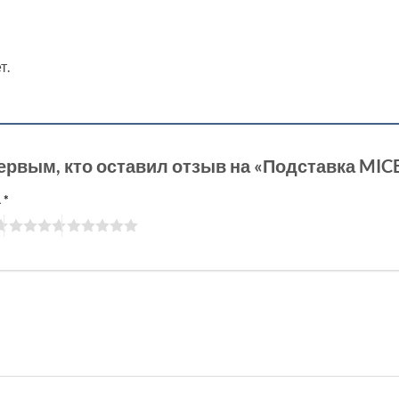
т.
ервым, кто оставил отзыв на «Подставка MIC
а
*