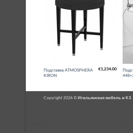
€
1,030.00
€
1,234.00
SPHERA
Подставка ATMOSPHERA
Подс
KIRON
448+
Copyright 2026 ©
Итальянская мебель в КЗ
Разное
Кто мы