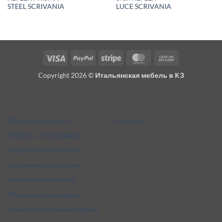
STEEL SCRIVANIA
LUCE SCRIVANIA
Visa
PayPal
Stripe
MasterCard
Cash
On
Copyright 2026 ©
Итальянская мебель в КЗ
Delivery
Разное
Кто мы
Политика точности
Контакты
Работа с источниками
Предложить материал
Удаление материалов
Рекламная политика
Раскрытие партнёрств
Правила для комментариев