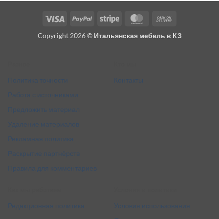
Visa
PayPal
Stripe
MasterCard
Cash
On
Copyright 2026 ©
Итальянская мебель в КЗ
Delivery
Разное
Кто мы
Политика точности
Контакты
Работа с источниками
Предложить материал
Удаление материалов
Рекламная политика
Раскрытие партнёрств
Правила для комментариев
Как мы работаем
Условия и политики
Редакционная политика
Условия использования