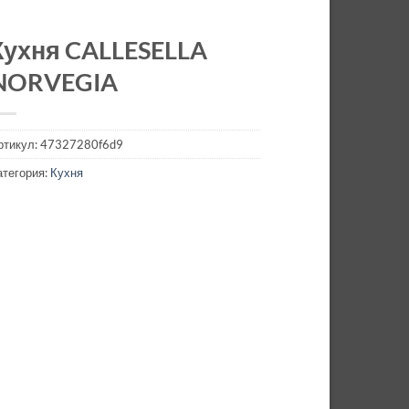
Кухня CALLESELLA
NORVEGIA
ртикул:
47327280f6d9
атегория:
Кухня