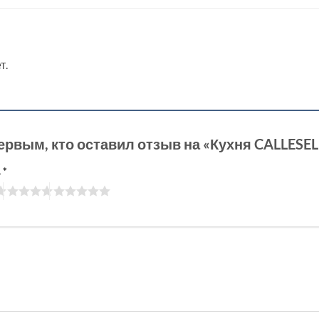
т.
ервым, кто оставил отзыв на «Кухня CALLES
а
*