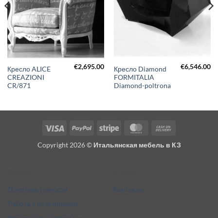
€
2,695.00
€
6,546.00
Кресло ALICE
Кресло Diamond
CREAZIONI
FORMITALIA
CR/871
Diamond-poltrona
Visa
PayPal
Stripe
MasterCard
Cash
On
Copyright 2026 ©
Итальянская мебель в КЗ
Delivery
Разное
Кто мы
Политика точности
Контакты
Работа с источниками