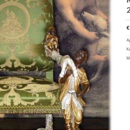
€
А
К
М