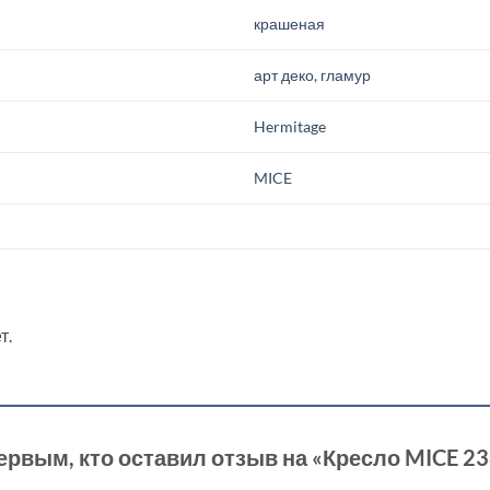
крашеная
арт деко, гламур
Hermitage
MICE
т.
ервым, кто оставил отзыв на «Кресло MICE 