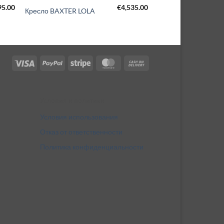
95.00
€
4,535.00
Кресло BAXTER LOLA
Visa
PayPal
Stripe
MasterCard
Cash
On
Delivery
Условия и политики
Условия использования
Отказ от ответственности
Политика конфиденциальности