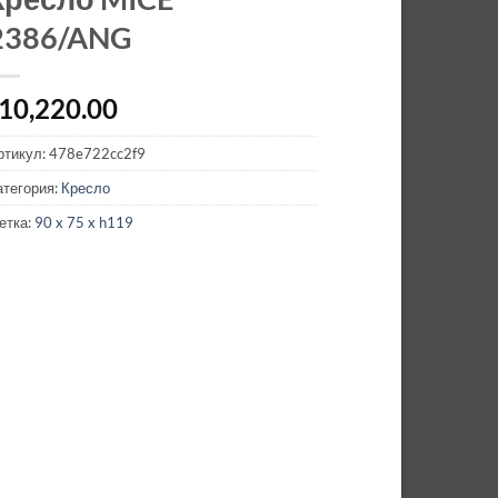
2386/ANG
10,220.00
ртикул:
478e722cc2f9
атегория:
Кресло
етка:
90 x 75 x h119