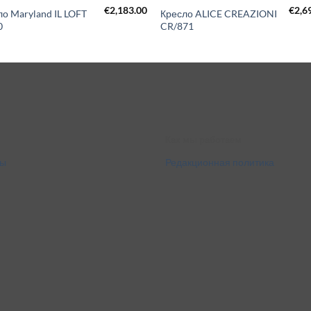
€
2,183.00
€
2,6
о Maryland IL LOFT
Кресло ALICE CREAZIONI
0
CR/871
Как мы работаем
ты
Редакционная политика