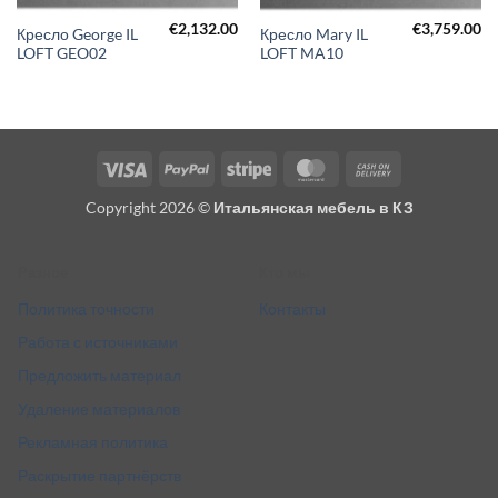
€
2,132.00
€
3,759.00
Кресло George IL
Кресло Mary IL
LOFT GEO02
LOFT MA10
Visa
PayPal
Stripe
MasterCard
Cash
On
Copyright 2026 ©
Итальянская мебель в КЗ
Delivery
Разное
Кто мы
Политика точности
Контакты
Работа с источниками
Предложить материал
Удаление материалов
Рекламная политика
Раскрытие партнёрств