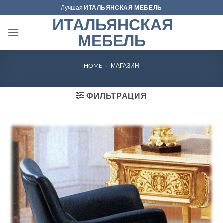
Skip
Лучшая
ИТАЛЬЯНСКАЯ МЕБЕЛЬ
to
ИТАЛЬЯНСКАЯ
content
МЕБЕЛЬ
HOME
»
МАГАЗИН
ФИЛЬТРАЦИЯ