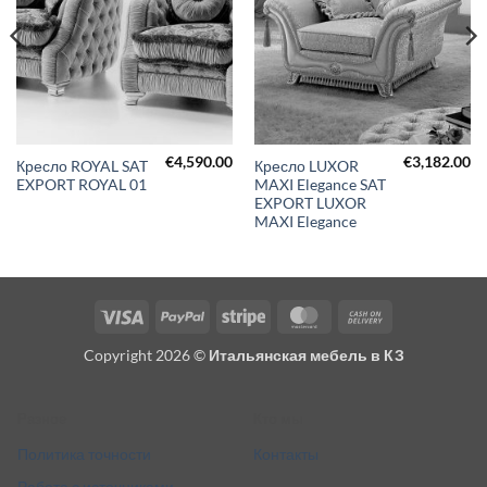
€
4,590.00
€
3,182.00
Кресло ROYAL SAT
Кресло LUXOR
EXPORT ROYAL 01
MAXI Elegance SAT
EXPORT LUXOR
MAXI Elegance
Visa
PayPal
Stripe
MasterCard
Cash
On
Copyright 2026 ©
Итальянская мебель в КЗ
Delivery
Разное
Кто мы
Политика точности
Контакты
Работа с источниками