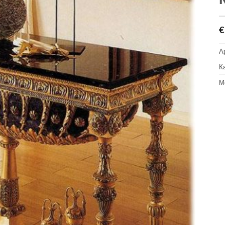
€
А
К
М