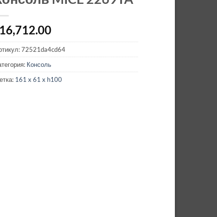
16,712.00
ртикул:
72521da4cd64
атегория:
Консоль
етка:
161 x 61 x h100