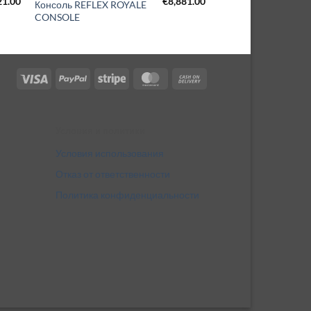
21.00
€
8,881.00
Консоль REFLEX ROYALE
CONSOLE
Visa
PayPal
Stripe
MasterCard
Cash
On
Delivery
Условия и политики
Условия использования
Отказ от ответственности
Политика конфиденциальности