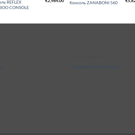
€
2,984.00
€
5,8
оль REFLEX
Консоль ZANABONI 560
BOO CONSOLE
Как мы работаем
ты
Редакционная политика