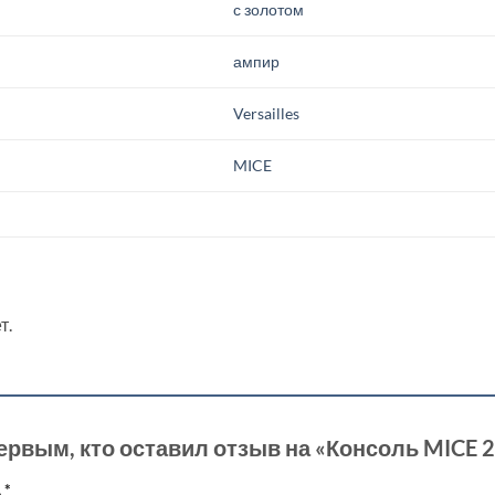
с золотом
ампир
Versailles
MICE
т.
ервым, кто оставил отзыв на «Консоль MICE 
а
*