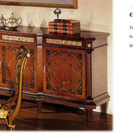
€
А
К
М