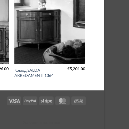
96.00
€
5,201.00
Комод SALDA
ARREDAMENTI 1364
Visa
PayPal
Stripe
MasterCard
Cash
On
Delivery
Условия и политики