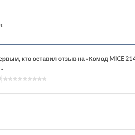
т.
ервым, кто оставил отзыв на «Комод MICE 21
а
*