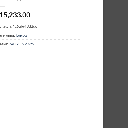
15,233.00
ртикул:
4c6af643d2de
атегория:
Комод
етка:
240 x 55 x h95