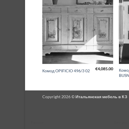
€
8,818.00
€
4,085.00
MEDEA
Комо
Комод OPIFICIO 496/3 02
BUSN
Copyright 2026 ©
Итальянская мебель в КЗ
Разное
Кто мы