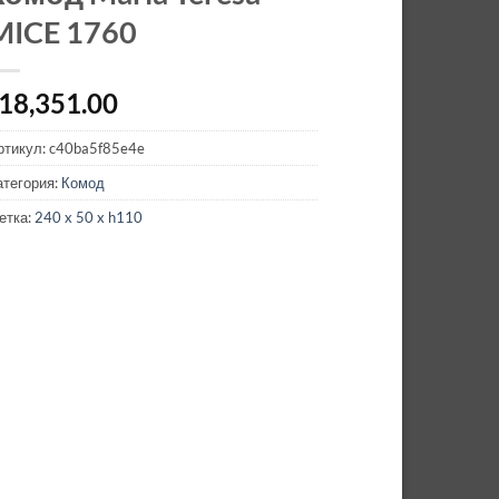
MICE 1760
18,351.00
ртикул:
c40ba5f85e4e
атегория:
Комод
етка:
240 x 50 x h110