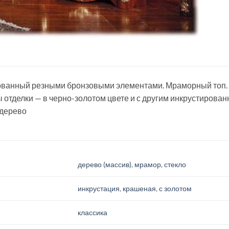
ованный резными бронзовыми элементами. Мраморный топ.
 отделки — в черно-золотом цвете и с другим инкрустирова
 дерево
дерево (массив)
,
мрамор
,
стекло
инкрустация
,
крашеная
,
с золотом
классика