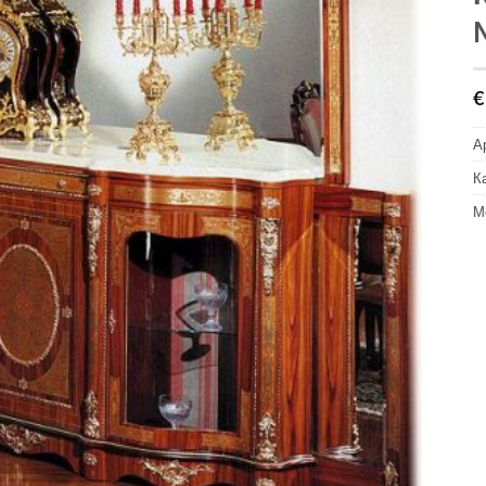
€
А
К
М