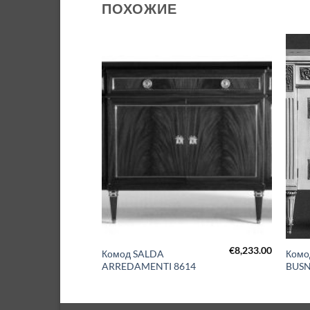
ПОХОЖИЕ
€
4,260.00
€
8,233.00
Комод SALDA
Комо
02
ARREDAMENTI 8614
BUSN