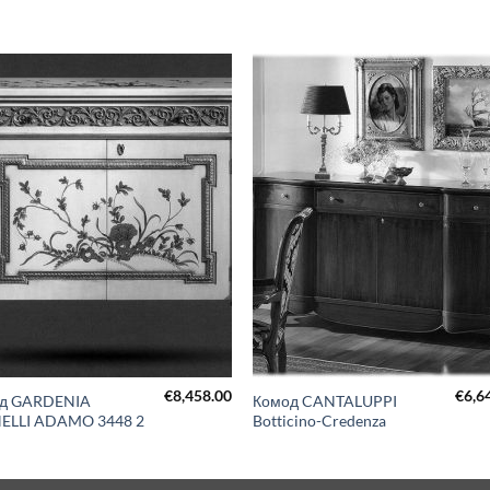
€
8,458.00
€
6,6
д GARDENIA
Комод CANTALUPPI
ELLI ADAMO 3448 2
Botticino-Credenza