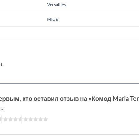
Versailles
MICE
т.
ервым, кто оставил отзыв на «Комод Maria Te
а
*