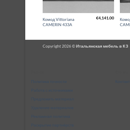
€
22,710.00
€
4,141.00
TERIO
Комод Vittoriana
Комо
CAMERIN 433A
CAME
Copyright 2026 ©
Итальянская мебель в КЗ
Разное
Кто мы
Политика точности
Контак
Работа с источниками
Предложить материал
Удаление материалов
Рекламная политика
Раскрытие партнёрств