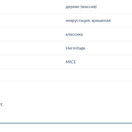
дерево (массив)
инкрустация
,
крашеная
классика
Hermitage
MICE
т.