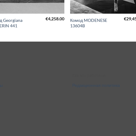
€
4,258.00
€
29,4
д Georgiana
Комод MODENESE
RIN 441
13604B
Как мы работаем
ты
Редакционная политика