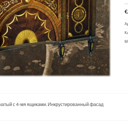
€
А
К
М
рчатый с 4-мя ящиками. Инкрустированный фасад