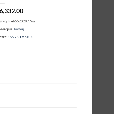
6,332.00
ртикул:
eb662828776a
атегория:
Комод
етка:
155 x 51 x h104