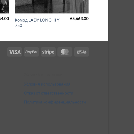
54.00
€
5,663.00
Комод LADY LONGHI Y
750
Visa
PayPal
Stripe
MasterCard
Cash
On
Delivery
Условия и политики
Условия использования
Отказ от ответственности
Политика конфиденциальности